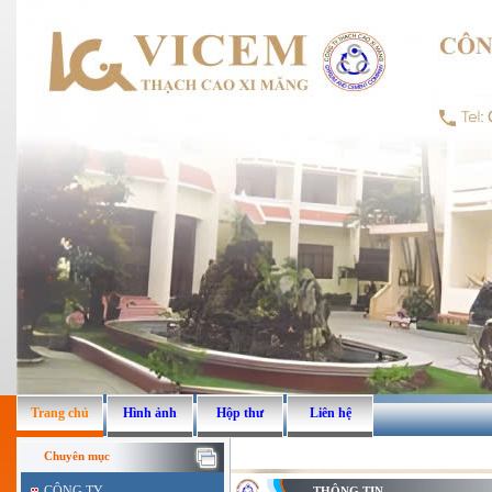
Trang chủ
Hình ảnh
Hộp thư
Liên hệ
Chuyên mục
CÔNG TY
THÔNG TIN