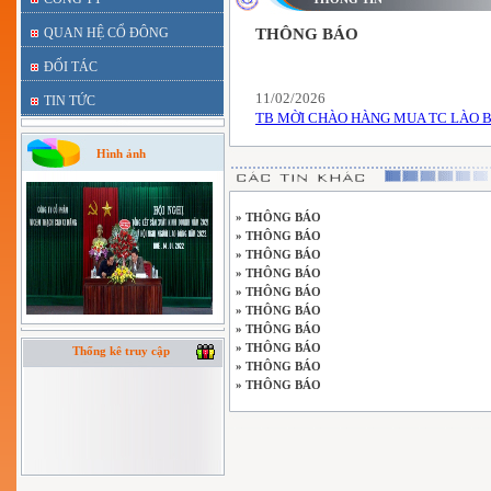
QUAN HỆ CỔ ĐÔNG
THÔNG BÁO
ĐỐI TÁC
11/02/2026
TIN TỨC
TB MỜI CHÀO HÀNG MUA TC LÀO B
Hình ảnh
» THÔNG BÁO
» THÔNG BÁO
» THÔNG BÁO
» THÔNG BÁO
» THÔNG BÁO
» THÔNG BÁO
» THÔNG BÁO
» THÔNG BÁO
Thống kê truy cập
» THÔNG BÁO
» THÔNG BÁO