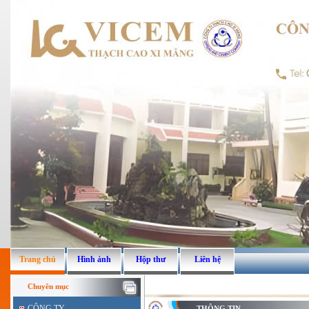
Trang chủ
Hình ảnh
Hộp thư
Liên hệ
Chuyên mục
CÔNG TY
THÔNG TIN