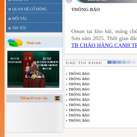
QUAN HỆ CỔ ĐÔNG
THÔNG BÁO
ĐỐI TÁC
TIN TỨC
Oman tại kho bãi, máng ch
Sơn năm 2025. Thời gian đăn
Hình ảnh
TB CHÀO HÀNG CẠNH TRA
» THÔNG BÁO
» THÔNG BÁO
» THÔNG BÁO
» THÔNG BÁO
» THÔNG BÁO
Thống kê truy cập
» THÔNG BÁO
» THÔNG BÁO
» THÔNG BÁO
» THÔNG BÁO
» THÔNG BÁO