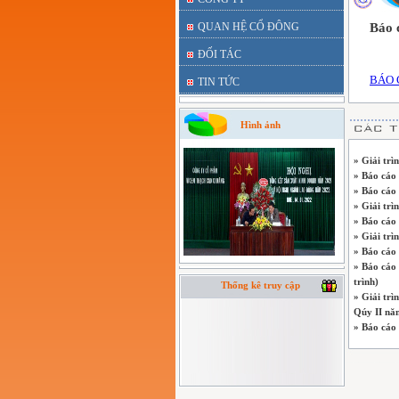
QUAN HỆ CỔ ĐÔNG
Báo 
ĐỐI TÁC
BÁO C
TIN TỨC
Hình ảnh
» Giải trì
» Báo cáo
» Báo cáo 
» Giải trì
» Báo cáo
» Giải trì
» Báo cáo 
» Báo cáo 
trình)
Thống kê truy cập
» Giải trì
Qúy II nă
» Báo cáo