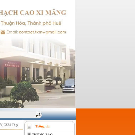
ICEM Thạch cao Xi măng - Giữ vững niềm tin của khách hàng !
Thông tin
THÔNG BÁO