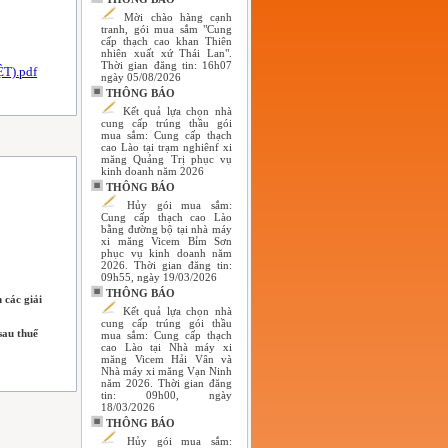
Mời chào hàng cạnh
tranh, gói mua sắm "Cung
cấp thạch cao khan Thiên
nhiên xuất xứ Thái Lan".
Thời gian đăng tin: 16h07
T).pdf
ngày 05/08/2026
THÔNG BÁO
Kết quả lựa chọn nhà
cung cấp trúng thầu gói
mua sắm: Cung cấp thạch
cao Lào tại trạm nghiênf xi
măng Quảng Trị phục vụ
kinh doanh năm 2026
THÔNG BÁO
Hủy gói mua sắm:
Cung cấp thạch cao Lào
bằng đường bộ tại nhà máy
xi măng Vicem Bỉm Sơn
phục vụ kinh doanh năm
2026. Thời gian đăng tin:
09h55, ngày 19/03/2026
THÔNG BÁO
 các giải
Kết quả lựa chọn nhà
cung cấp trúng gói thầu
sau thuế
mua sắm: Cung cấp thạch
cao Lào tại Nhà máy xi
măng Vicem Hải Vân và
Nhà máy xi măng Vạn Ninh
năm 2026. Thời gian đăng
tin: 09h00, ngày
18/03/2026
THÔNG BÁO
Hủy gói mua sắm: