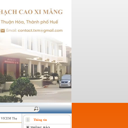
VICEM Thạch cao Xi măng - Giữ vững niềm tin của khách hàng !
Thông tin
THÔNG BÁO