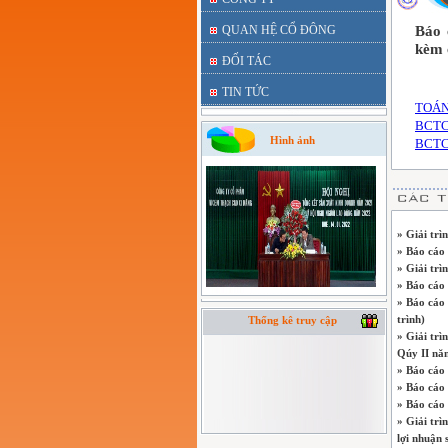
QUAN HỆ CỔ ĐÔNG
Báo 
kèm c
ĐỐI TÁC
TIN TỨC
TOÁN
BCTC
Hình ảnh
BCTC
» Giải trì
» Báo cáo
» Giải trì
» Báo cáo 
» Báo cáo 
trình)
Thống kê truy cập
» Giải trì
Qúy II nă
» Báo cáo
» Báo cáo 
» Báo cáo 
» Giải trì
lợi nhuận 