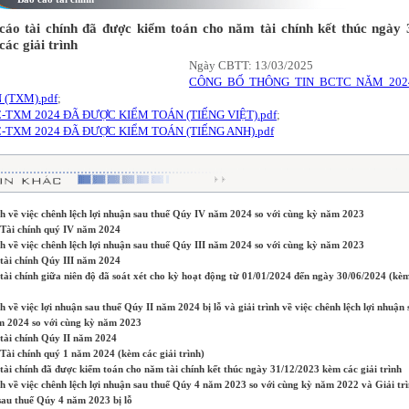
cáo tài chính đã được kiểm toán cho năm tài chính kết thúc ngày 
ác giải trình
Ngày CBTT: 13/03/2025
CÔNG BỐ THÔNG TIN BCTC NĂM 202
 (TXM).pdf
;
-TXM 2024 ĐÃ ĐƯỢC KIỂM TOÁN (TIẾNG VIỆT).pdf
;
-TXM 2024 ĐÃ ĐƯỢC KIỂM TOÁN (TIẾNG ANH).pdf
nh về việc chênh lệch lợi nhuận sau thuế Qúy IV năm 2024 so với cùng kỳ năm 2023
 Tài chính quý IV năm 2024
nh về việc chênh lệch lợi nhuận sau thuế Qúy III năm 2024 so với cùng kỳ năm 2023
tài chính Qúy III năm 2024
tài chính giữa niên độ đã soát xét cho kỳ hoạt động từ 01/01/2024 đến ngày 30/06/2024 (kèm
nh về việc lợi nhuận sau thuế Qúy II năm 2024 bị lỗ và giải trình về việc chênh lệch lợi nhuận 
m 2024 so với cùng kỳ năm 2023
 tài chính Qúy II năm 2024
Tài chính quý 1 năm 2024 (kèm các giải trình)
tài chính đã được kiểm toán cho năm tài chính kết thúc ngày 31/12/2023 kèm các giải trình
nh về việc chênh lệch lợi nhuận sau thuế Qúy 4 năm 2023 so với cùng kỳ năm 2022 và Giải trì
sau thuế Qúy 4 năm 2023 bị lỗ