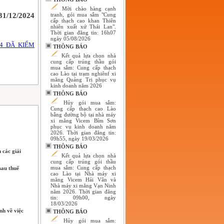
Mời chào hàng cạnh
31/12/2024
tranh, gói mua sắm "Cung
cấp thạch cao khan Thiên
nhiên xuất xứ Thái Lan".
Thời gian đăng tin: 16h07
ngày 05/08/2026
4 ĐÃ KIỂM
THÔNG BÁO
Kết quả lựa chọn nhà
cung cấp trúng thầu gói
mua sắm: Cung cấp thạch
cao Lào tại trạm nghiênf xi
măng Quảng Trị phục vụ
kinh doanh năm 2026
THÔNG BÁO
Hủy gói mua sắm:
Cung cấp thạch cao Lào
bằng đường bộ tại nhà máy
xi măng Vicem Bỉm Sơn
phục vụ kinh doanh năm
2026. Thời gian đăng tin:
09h55, ngày 19/03/2026
THÔNG BÁO
 các giải
Kết quả lựa chọn nhà
cung cấp trúng gói thầu
mua sắm: Cung cấp thạch
sau thuế
cao Lào tại Nhà máy xi
măng Vicem Hải Vân và
Nhà máy xi măng Vạn Ninh
năm 2026. Thời gian đăng
tin: 09h00, ngày
18/03/2026
nh về việc
THÔNG BÁO
Hủy gói mua sắm: