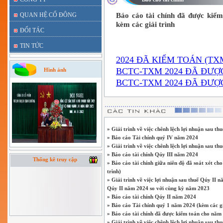
QUAN HỆ CỔ ĐÔNG
Báo cáo tài chính đã được kiểm
kèm các giải trình
ĐỐI TÁC
TIN TỨC
2024 ĐÃ KIỂM TOÁN (TXM
BCTC-TXM 2024 ĐÃ ĐƯỢC
Hình ảnh
BCTC-TXM 2024 ĐÃ ĐƯỢC
» Giải trình về việc chênh lệch lợi nhuận sau 
» Báo cáo Tài chính quý IV năm 2024
» Giải trình về việc chênh lệch lợi nhuận sau t
» Báo cáo tài chính Qúy III năm 2024
Thống kê truy cập
» Báo cáo tài chính giữa niên độ đã soát xét c
trình)
» Giải trình về việc lợi nhuận sau thuế Qúy II nă
Qúy II năm 2024 so với cùng kỳ năm 2023
» Báo cáo tài chính Qúy II năm 2024
» Báo cáo Tài chính quý 1 năm 2024 (kèm các gi
» Báo cáo tài chính đã được kiểm toán cho năm 
» Giải trình về việc chênh lệch lợi nhuận sau t