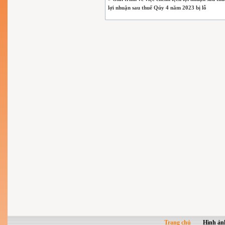
lợi nhuận sau thuế Qúy 4 năm 2023 bị lỗ
Trang chủ
Hình ản