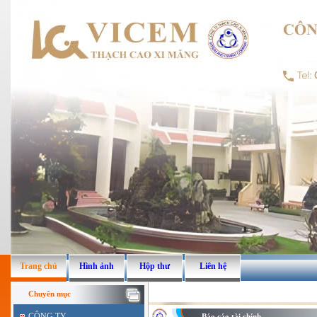
Trang chủ
Hình ảnh
Hộp thư
Liên hệ
Chuyên mục
CÔNG TY
Báo cáo tài chính