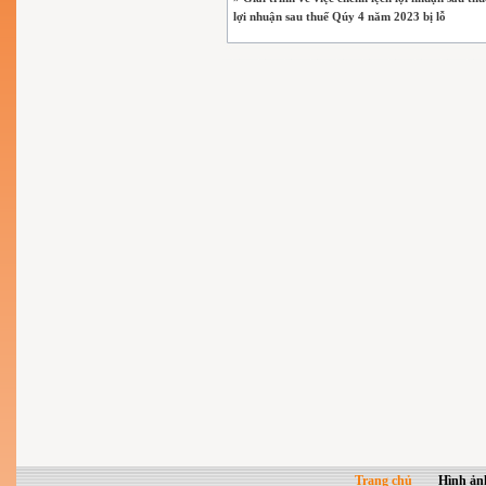
lợi nhuận sau thuế Qúy 4 năm 2023 bị lỗ
Trang chủ
Hình ản