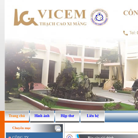
Trang chủ
Hình ảnh
Hộp thư
Liên hệ
Chuyên mục
CÔNG TY
Báo cáo tài chính