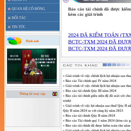
QUAN HỆ CỔ ĐÔNG
Báo cáo tài chính đã được kiểm
kèm các giải trình
ĐỐI TÁC
TIN TỨC
2024 ĐÃ KIỂM TOÁN (TXM
BCTC-TXM 2024 ĐÃ ĐƯỢC
Hình ảnh
BCTC-TXM 2024 ĐÃ ĐƯỢC
» Giải trình về việc chênh lệch lợi nhuận sau 
» Báo cáo Tài chính quý IV năm 2024
» Giải trình về việc chênh lệch lợi nhuận sau t
» Báo cáo tài chính Qúy III năm 2024
Thống kê truy cập
» Báo cáo tài chính giữa niên độ đã soát xét c
trình)
» Giải trình về việc lợi nhuận sau thuế Qúy II nă
Qúy II năm 2024 so với cùng kỳ năm 2023
» Báo cáo tài chính Qúy II năm 2024
» Báo cáo Tài chính quý 1 năm 2024 (kèm các gi
» Báo cáo tài chính đã được kiểm toán cho năm 
» Giải trình về việc chênh lệch lợi nhuận sau t