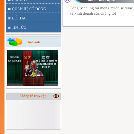
Công ty chúng tôi mong muốn sẽ được hợ
QUAN HỆ CỔ ĐÔNG
và kinh doanh của chúng tôi
ĐỐI TÁC
TIN TỨC
Hình ảnh
Thống kê truy cập