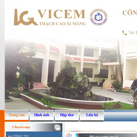
Trang chủ
Hình ảnh
Hộp thư
Liên hệ
Chuyên mục
CÔNG TY
Đối tác nước ngoài