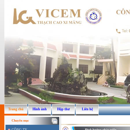
Trang chủ
Hình ảnh
Hộp thư
Liên hệ
Chuyên mục
CÔNG TY
Định hướng phát triển