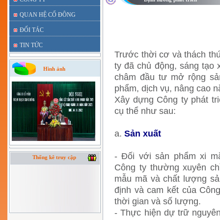
QUAN HỆ CỔ ĐÔNG
ĐỐI TÁC
TIN TỨC
Trước thời cơ và thách t
ty đã chủ động, sáng tạo 
Hình ảnh
châm đầu tư mở rộng sản
phẩm, dịch vụ, nâng cao n
Xây dựng Công ty phát tr
cụ thể như sau:
a.
Sản xuất
- Đối với sản phẩm xi m
Thống kê truy cập
Công ty thường xuyên chỉ
mẫu mã và chất lượng sả
định và cam kết của Công
thời gian và số lượng.
- Thực hiện dự trữ nguyên